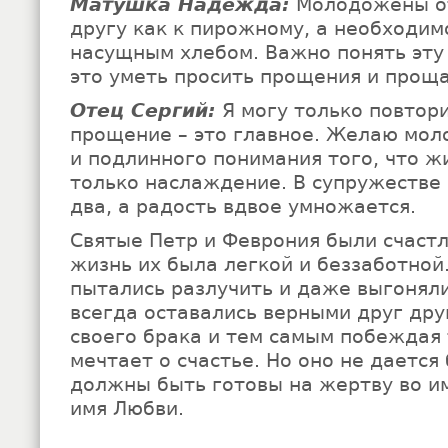
Матушка Надежда:
Молодожены от
другу как к пирожному, а необходим
насущным хлебом. Важно понять эту 
это уметь просить прощения и проща
Отец Сергий:
Я могу только повтори
прощение – это главное. Желаю мо
и подлинного понимания того, что жи
только наслаждение. В супружестве 
два, а радость вдвое умножается.
Святые Петр и Феврония были счастл
жизнь их была легкой и беззаботной.
пытались разлучить и даже выгоняли
всегда оставались верными друг друг
своего брака и тем самым побеждая
мечтает о счастье. Но оно не дается 
должны быть готовы на жертву во им
имя Любви.