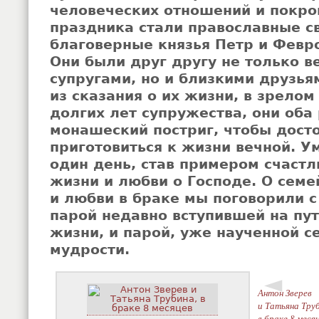
человеческих отношений и покро
праздника стали православные с
благоверные князья Петр и Февр
Они были друг другу не только 
супругами, но и близкими друзья
из сказания о их жизни, в зрелом
долгих лет супружества, они оба
монашеский постриг, чтобы дост
приготовиться к жизни вечной. У
один день, став примером счаст
жизни и любви о Господе. О сем
и любви в браке мы поговорили с
парой недавно вступившей на пу
жизни, и парой, уже наученной с
мудрости.
◄
Антон Зверев
и Татьяна Труб
в браке 8 меся