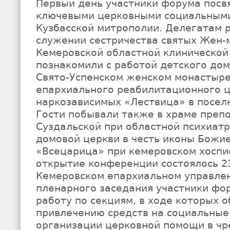
Первый день участники форума посвя
ключевыми церковными социальным
Кузбасской митрополии. Делегатам р
служении сестричества святых Жен-
Кемеровской областной клинической
познакомили с работой детского до
Свято-Успенском женском монастыре
епархиального реабилитационного ц
наркозависимых «Лествица» в поселк
Гости побывали также в храме преп
Суздальской при областной психиатр
домовой церкви в честь иконы Божи
«Всецарица» при кемеровском хоспи
открытие конференции состоялось 2
Кемеровском епархиальном управле
пленарного заседания участники фо
работу по секциям, в ходе которых 
привлечению средств на социальные
организации церковной помощи в ч