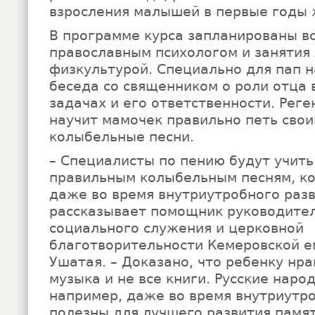
взросления малышей в первые годы 
В программе курса запланированы вс
православным психологом и занятия
физкультурой. Специально для пап 
беседа со священником о роли отца в
задачах и его ответственности. Реге
научит мамочек правильно петь сво
колыбельные песни.
– Специалисты по пению будут учит
правильным колыбельным песням, к
даже во время внутриутробного раз
рассказывает помощник руководите
социального служения и церковной
благотворительности Кемеровской е
Ушатая. – Доказано, что ребенку нра
музыка и не все книги. Русские наро
например, даже во время внутриутр
полезны для лучшего развития памят