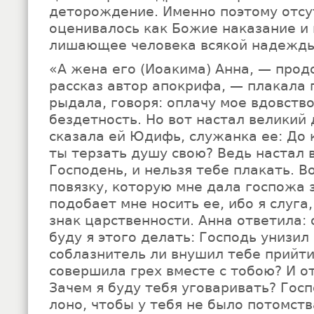
деторождение. Именно поэтому отсу
оценивалось как Божие наказание и 
лишающее человека всякой надежды
«А жена его (Иоакима) Анна, — прод
рассказ автор апокрифа, — плакала
рыдала, говоря: оплачу мое вдовств
бездетность. Но вот настал великий 
сказала ей Юдифь, служанка ее: До 
ты терзать душу свою? Ведь настал 
Господень, и нельзя тебе плакать. 
повязку, которую мне дала госпожа з
подобает мне носить ее, ибо я слуга,
знак царственности. Анна ответила: 
буду я этого делать: Господь унизил
соблазнитель ли внушил тебе прийти
совершила грех вместе с тобою? И 
Зачем я буду тебя уговаривать? Гос
лоно, чтобы у тебя не было потомств