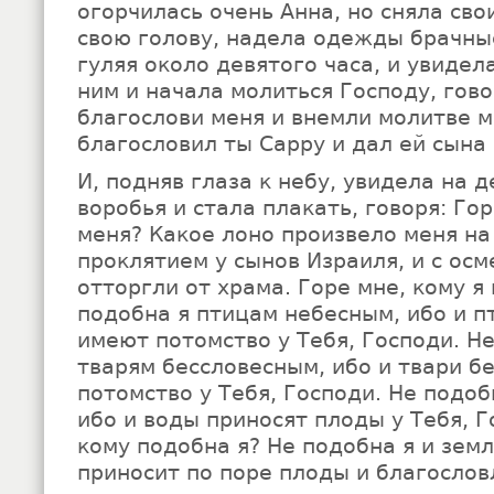
огорчилась очень Анна, но сняла св
свою голову, надела одежды брачные
гуляя около девятого часа, и увидела
ним и начала молиться Господу, гово
благослови меня и внемли молитве м
благословил ты Сарру и дал ей сына
И, подняв глаза к небу, увидела на 
воробья и стала плакать, говоря: Го
меня? Какое лоно произвело меня на 
проклятием у сынов Израиля, и с ос
отторгли от храма. Горе мне, кому я
подобна я птицам небесным, ибо и 
имеют потомство у Тебя, Господи. Не
тварям бессловесным, ибо и твари б
потомство у Тебя, Господи. Не подоб
ибо и воды приносят плоды у Тебя, Г
кому подобна я? Не подобна я и земл
приносит по поре плоды и благослов