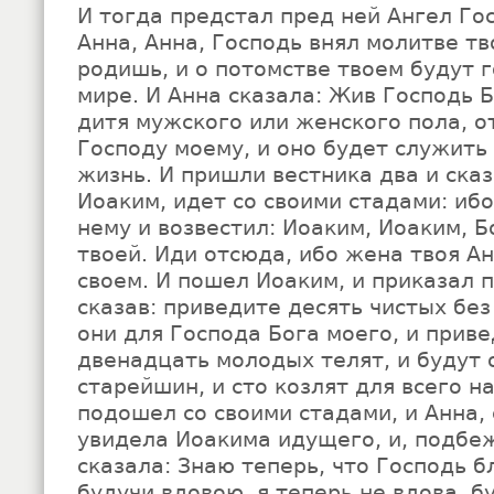
И тогда предстал пред ней Ангел Гос
Анна, Анна, Господь внял молитве тв
родишь, и о потомстве твоем будут г
мире. И Анна сказала: Жив Господь Б
дитя мужского или женского пола, о
Господу моему, и оно будет служить
жизнь. И пришли вестника два и сказ
Иоаким, идет со своими стадами: ибо
нему и возвестил: Иоаким, Иоаким, Б
твоей. Иди отсюда, ибо жена твоя Ан
своем. И пошел Иоаким, и приказал 
сказав: приведите десять чистых без
они для Господа Бога моего, и прив
двенадцать молодых телят, и будут 
старейшин, и сто козлят для всего н
подошел со своими стадами, и Анна, 
увидела Иоакима идущего, и, подбеж
сказала: Знаю теперь, что Господь б
будучи вдовою, я теперь не вдова, б