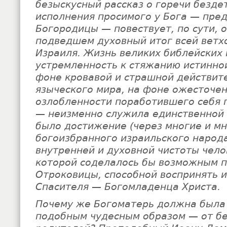
безыскусный рассказ о горечи безде
исполнения просимого у Бога — пре
Богородицы — повествует, по сути, о
подведшем духовный итог всей ветх
Израиля. Жизнь великих библейских 
устремленность к стяжанию истинно
фоне кровавой и страшной действит
языческого мира, на фоне ожесточен
озлобленности поработившего себя 
— неизменно служила единственной 
было достижение (через многие и м
богоизбранного израильского народ
внутренней и духовной чистоты чело
которой соделалось бы возможным п
Отроковицы, способной воспринять и
Спасителя — Богомладенца Христа.
Почему же Богоматерь должна была
подобным чудесным образом — от б