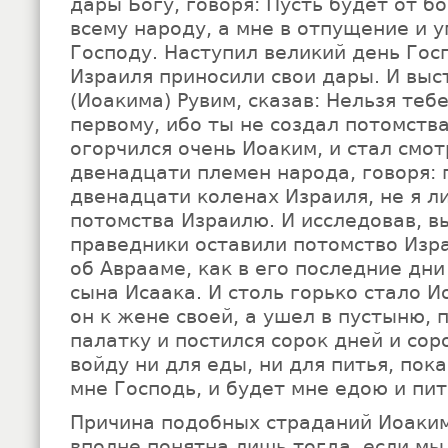
дары Богу, говоря: Пусть будет от б
всему народу, а мне в отпущение и 
Господу. Наступил великий день Гос
Израиля приносили свои дары. И выс
(Иоакима) Рувим, сказав: Нельзя теб
первому, ибо ты не создал потомств
огорчился очень Иоаким, и стал смо
двенадцати племен народа, говоря: 
двенадцати коленах Израиля, не я л
потомства Израилю. И исследовав, вы
праведники оставили потомство Изр
об Аврааме, как в его последние дни
сына Исаака. И столь горько стало И
он к жене своей, а ушел в пустыню, 
палатку и постился сорок дней и соро
войду ни для еды, ни для питья, пока
мне Господь, и будет мне едою и пи
Причина подобных страданий Иоаким
вполне понятна лишь тогда, если мы