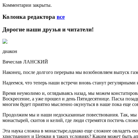
Комментарии закрыты.
Колонка редактора
все
Дорогие наши друзья и читатели!
диакон
Вячеслав ЛАНСКИЙ
Наконец, после долгого перерыва мы возобновляем выпуск газе
Надеемся, что теперь наши встречи вновь станут регулярными 
Время неумолимо и, оглядываясь назад, мы можем констатирова
Воскресение, а уже прошел и день Пятидесятнице. Пасха поза
многим будет приятно мысленно окунуться в наше пока еще со
Продолжим мы и наши недосказанные повествования. Так, мы в
монастырей, скитов и келий, где люди стремятся постичь сло
Эта наука сложна в монастыре,однако еще сложнее овладеть е
христианину и Церкви в таких условиях? Каким может быть а