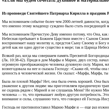
«Если мы будем сочетать духовное и материально
Из проповеди Святейшего Патриарха Кирилла в праздник 
Мы вспоминаем событие более чем 2000-летней давности, когд
что именно этому младенцу суждено было стать посредницей
Мы вспоминаем Пречистую Деву именно потому, что Она, как н
Небесная пребывает в Божием Царствии вместе с Сыном Своим
воспринимает нашу молитву и, предстоя Сыну Своему и Богу 
детей как ни одно другое существо в мире; так и Царица Неб
Всякий раз, когда мы совершаем память Пресвятой Богородицы,
(Лк. 10:38-42). Придя в дом Марфы и Марии, двух сестер, начал
огромную преображающую человека духовную силу. Мария, младша
вознегодовала на нее и сказала Господу: «Скажи ей, чтобы она
ценность в человеческой жизни. Он сказал: «Марфа, Марфа, ты 
Была ли плохой Марфа? Нет, она была очень хорошей. Она был
уважение к другим людям: мы приготовляем праздничную трапе
не сидишь рядом с Марией и не слушаешь Меня? Не нужно Мне н
человека — то, что превышает любую другую потребность. Это 
внимание и силы, слушанию того, что говорил ей Господь Иис
Господь не противопоставил Марию Марфе и — еще раз нужно ск