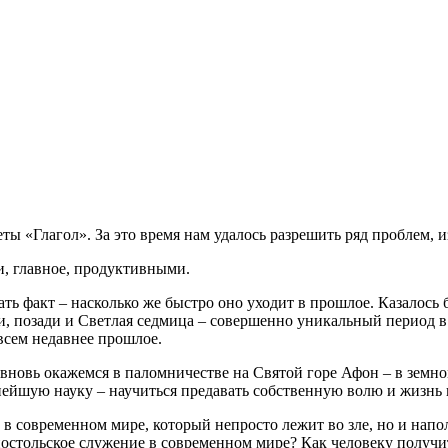
ты «Глагол». За это время нам удалось разрешить ряд проблем, 
и, главное, продуктивными.
ть факт – насколько же быстро оно уходит в прошлое. Казалось
ди, позади и Светлая седмица – совершенно уникальный период 
всем недавнее прошлое.
новь окажемся в паломничестве на Святой горе Афон – в земно
жнейшую науку – научиться предавать собственную волю и жизнь
ю в современном мире, который непросто лежит во зле, но и н
постольское служение в современном мире? Как человеку получ