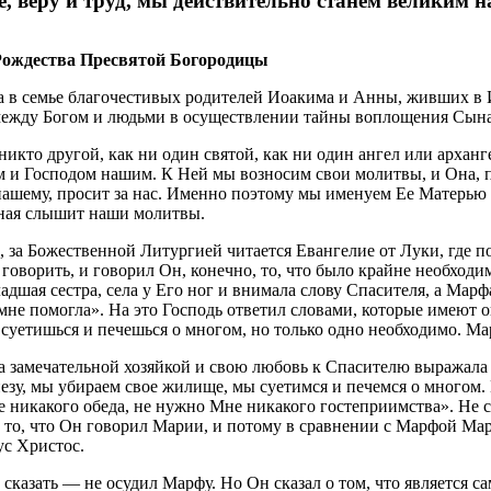
е, веру и труд, мы действительно станем великим 
Рождества Пресвятой Богородицы
а в семье благочестивых родителей Иоакима и Анны, живших в 
 между Богом и людьми в осуществлении тайны воплощения Сын
икто другой, как ни один святой, как ни один ангел или архан
 и Господом нашим. К Ней мы возносим свои молитвы, и Она, п
нашему, просит за нас. Именно поэтому мы именуем Ее Матерь
есная слышит наши молитвы.
 за Божественной Литургией читается Евангелие от Луки, где п
 говорить, и говорил Он, конечно, то, что было крайне необходи
я сестра, села у Его ног и внимала слову Спасителя, а Марфа, 
 мне помогла». На это Господь ответил словами, которые имеют о
суетишься и печешься о многом, но только одно необходимо. Мари
а замечательной хозяйкой и свою любовь к Спасителю выражала 
зу, мы убираем свое жилище, мы суетимся и печемся о многом. 
икакого обеда, не нужно Мне никакого гостеприимства». Не сказ
то, что Он говорил Марии, и потому в сравнении с Марфой Мари
ус Христос.
азать — не осудил Марфу. Но Он сказал о том, что является са