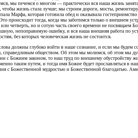
мся, мы печемся о многом — практически вся наша жизнь занята 
 чтобы жизнь стала лучше; мы строим дороги, мосты, ремонтиру
пала Марфа, которая готовила обед и оказывала гостеприимство
Это происходит тогда, когда мы заботимся только о внешнем уст
у или четверть, но и сотую часть своего времени не посвящаем 
ашную, непоправимую ошибку, и вся наша внешняя работа по уст
тям, без которых человеческая жизнь не состоится.
слова должны глубоко войти в наше сознание, и если мы будем со
, справедливым обществом. Об этом мы молимся, об этом мы дум
вии с Божиим законом, то наш труд по внешнему обустройству жи
енно таким путем, и тогда имя Божие будет прославляться в наши
ия с Божественной мудростью и Божественной благодатью. Ами