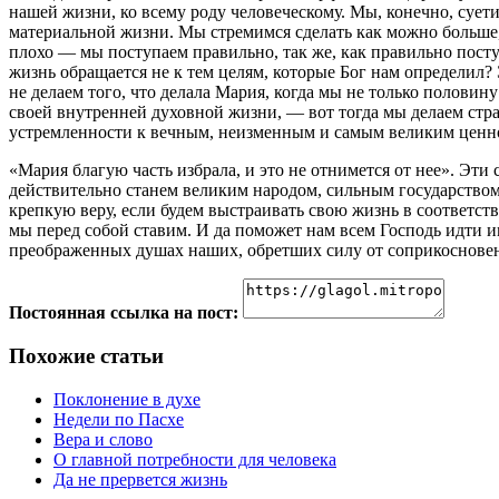
нашей жизни, ко всему роду человеческому. Мы, конечно, суети
материальной жизни. Мы стремимся сделать как можно больше,
плохо — мы поступаем правильно, так же, как правильно посту
жизнь обращается не к тем целям, которые Бог нам определил? 
не делаем того, что делала Мария, когда мы не только половин
своей внутренней духовной жизни, — вот тогда мы делаем стр
устремленности к вечным, неизменным и самым великим ценнос
«Мария благую часть избрала, и это не отнимется от нее». Эти 
действительно станем великим народом, сильным государством
крепкую веру, если будем выстраивать свою жизнь в соответст
мы перед собой ставим. И да поможет нам всем Господь идти им
преображенных душах наших, обретших силу от соприкосновен
Постоянная ссылка на пост:
Похожие статьи
Поклонение в духе
Недели по Пасхе
Вера и слово
О главной потребности для человека
Да не прервется жизнь