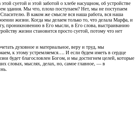
этой суетой и этой заботой о хлебе насущном, об устройстве
ем здания. Мы что, плохо поступаем? Нет, мы не поступаем
 Спасителю. В каком же смысле вся наша работа, вся наша
роении жизни. Когда мы делаем только то, что делала Марфа, и
Богу, проникновению в Его мысли, в Его слова, выстраиванию
ройству жизни становится просто суетой, потому что нет
четать духовное и материальное, веру и труд, мы
аем, к этому устремляемся…. И если будем иметь в сердце
зни будет благословлен Богом, и мы достигнем целей, которые
х словах, мыслях, делах, но, самое главное, — в
нь.