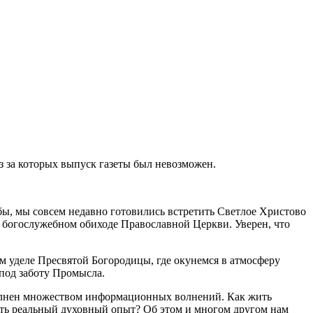
из за которых выпуск газеты был невозможен.
 бы, мы совсем недавно готовились встретить Светлое Христово
в богослужебном обиходе Православной Церкви. Уверен, что
м уделе Пресвятой Богородицы, где окунемся в атмосферу
 под заботу Промысла.
аполнен множеством информационных волнений. Как жить
ить реальный духовный опыт? Об этом и многом другом нам