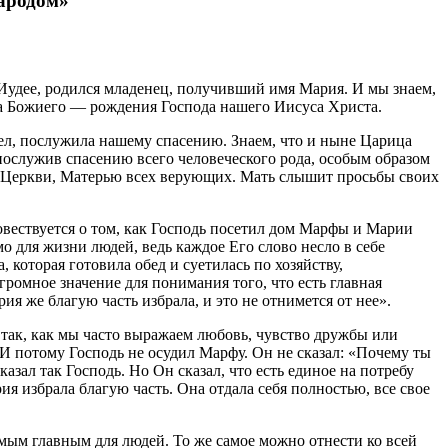
народом»
Иудее, родился младенец, получивший имя Мария. И мы знаем,
а Божиего — рождения Господа нашего Иисуса Христа.
гел, послужила нашему спасению. Знаем, что и ныне Царица
ослужив спасению всего человеческого рода, особым образом
ю Церкви, Матерью всех верующих. Мать слышит просьбы своих
овествуется о том, как Господь посетил дом Марфы и Марии
мо для жизни людей, ведь каждое Его слово несло в себе
которая готовила обед и суетилась по хозяйству,
громное значение для понимания того, что есть главная
я же благую часть избрала, и это не отнимется от нее».
так, как мы часто выражаем любовь, чувство дружбы или
И потому Господь не осудил Марфу. Он не сказал: «Почему ты
ал так Господь. Но Он сказал, что есть единое на потребу
я избрала благую часть. Она отдала себя полностью, все свое
мым главным для людей. То же самое можно отнести ко всей