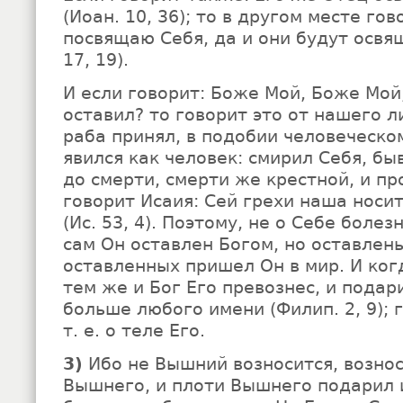
(Иоан. 10, 36); то в другом месте гов
посвящаю Себя, да и они будут освя
17, 19).
И если говорит: Боже Мой, Боже Мой
оставил? то говорит это от нашего л
раба принял, в подобии человеческо
явился как человек: смирил Себя, б
до смерти, смерти же крестной, и проч
говорит Исаия: Сей грехи наша носит
(Ис. 53, 4). Поэтому, не о Себе болезн
сам Он оставлен Богом, но оставлены
оставленных пришел Он в мир. И ког
тем же и Бог Его превознес, и подар
больше любого имени (Филип. 2, 9); 
т. е. о теле Его.
3)
Ибо не Вышний возносится, вознос
Вышнего, и плоти Вышнего подарил 