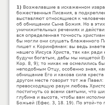
1)
Возжелавшие в искаженном извр
божественныя Писания, в подкреплен
выставляют относящиеся к человече
об обнищании Сына Божия. Но в этих
уничижительных речениях и действи
вся определенная точность христиан
бы могли они слушать блаженного П
пишет к Коринфянам: вы ведь знает
нашего Иисуса Христа, так как ради 
будучи богатым, дабы мы нищетой Ег
Кор. 8, 9); то никак не осмелились б
неподобным Отцу, особенно зная, ка
обнищание Его и какова сила креста 
другом месте говорит тот же Павел:
превосходящую разум любовь Христо
постигнуть со всеми святыми, что ши
глубина и высота, чтобы вам исполн
Божьей (Ефес. 3, 18. 19). По этой–то