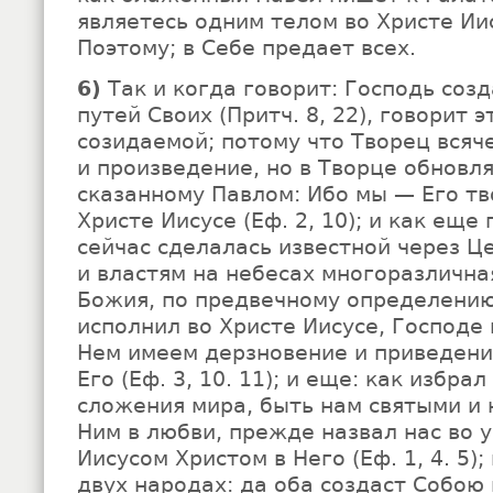
являетесь одним телом во Христе Иису
Поэтому; в Себе предает всех.
6)
Так и когда говорит: Господь соз
путей Своих (Притч. 8, 22), говорит э
созидаемой; потому что Творец всяче
и произведение, но в Творце обновля
сказанному Павлом: Ибо мы — Его тв
Христе Иисусе (Еф. 2, 10); и как еще
сейчас сделалась известной через Ц
и властям на небесах многоразлична
Божия, по предвечному определению
исполнил во Христе Иисусе, Господе 
Нем имеем дерзновение и приведени
Его (Еф. 3, 10. 11); и еще: как избра
сложения мира, быть нам святыми и
Ним в любви, прежде назвал нас во 
Иисусом Христом в Него (Еф. 1, 4. 5);
двух народах: да оба создаст Собою 