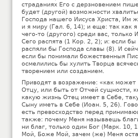
страданиях Его с дерзновением пише
будет (другой) возможности хвалить
Господа нашего Иисуса Христа, Им ж
и я миру (Гал. 6, 14); и еще: так как 
чего-то (другого) среди вас, только 
Сего распята (1 Кор. 2, 2); и: если бы
распяли бы Господа славы (8). И сейч
если бы понимали божественныя Пис
осмелились бы хулить Творца всячес
творением или созданием.
Приводят в возражение: «как может
Отцу, или быть от Отчей сущности, к
какую жизнь Отец имеет в Себе, так
Сыну иметь в Себе (Иоан. 5, 26). Гов
есть превосходство перед принимаю
также: почему Меня называешь благи
ни благ, только один Бог (Марк. 10, 
Мой, Боже Мой, зачем (же) Меня оста