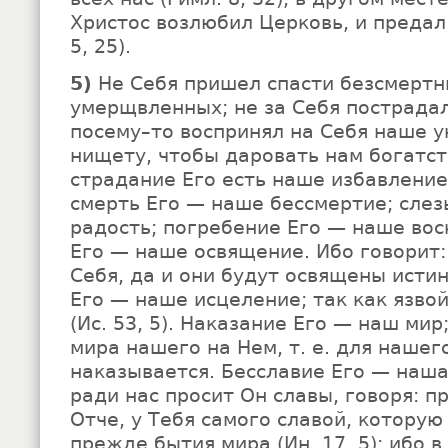
Христос возлюбил Церковь, и предал 
5, 25).
5)
Не Себя пришел спасти безсмертн
умерщвленных; не за Себя пострадал,
посему–то воспринял на Себя наше 
нищету, чтобы даровать нам богатст
страдание Его есть наше избавление
смерть Его — наше бессмертие; сле
радость; погребение Его — наше во
Его — наше освящение. Ибо говорит:
Себя, да и они будут освящены истино
Его — наше исцеление; так как язво
(Ис. 53, 5). Наказание Его — наш мир
мира нашего на Нем, т. е. для нашег
наказывается. Бесславие Его — наша
ради нас просит Он славы, говоря: п
Отче, у Тебя самого славой, которую
прежде бытия мира (Ин. 17, 5); ибо 