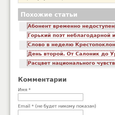
Похожие статьи
Абонент временно недоступен
Горький поэт неблагодарной 
Слово в неделю Крестопокло
День второй. От Салоник до 
Расцвет национального чувст
Комментарии
Имя *
Email * (не будет никому показан)