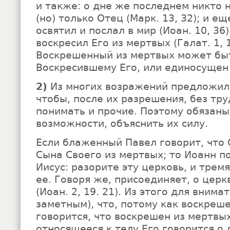
и также: о дне же последнем никто н
(но) только Отец (Марк. 13, 32); и е
освятил и послал в мир (Иоан. 10, 36
воскресил Его из мертвых (Галат. 1, 1
Воскрешенный из мертвых может бы
Воскресившему Его, или единосущен
2)
Из многих возражений предложили
чтобы, после их разрешения, без тр
понимать и прочие. Поэтому обязаны
возможности, объяснить их силу.
Если блаженный Павел говорит, что 
Сына Своего из мертвых; то Иоанн по
Иисус: разорите эту церковь, и трем
ее. Говоря же, присоединяет, о церк
(Иоан. 2, 19. 21). Из этого для вним
заметным), что, потому как воскреше
говорится, что воскрешен из мертвы
относящееся к телу Его говорится о 