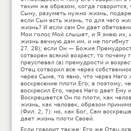
таким же образом, когда говорится,
Сыну, разуметь нужно жизнь, подар
если Сын есть жизнь, то для чего ж
жизнь? И если сам Он дает обетовани
Мои голос Мой слышат, и Я знаю их, и
жизнь вечную дам им, и не погибнут в
27. 28); если Он — Божия Премудрост
сотворен всякий возраст; то почему 
преуспевал (в) премудрости и возраст
Отец сотворил все через собственно
через Сына, то явно, что через Него
воскресение плоти Его; а поэтому, ч
воскресил Его, через Него дает Ему 
Воскрешается Он по плоти, как чело
жизнь, как человек, образом принима
(Фил. 2, 7): но, как Бог, Сам воскреш
дает жизнь плоти Своей.
Если говорит также: Его же Отец осв