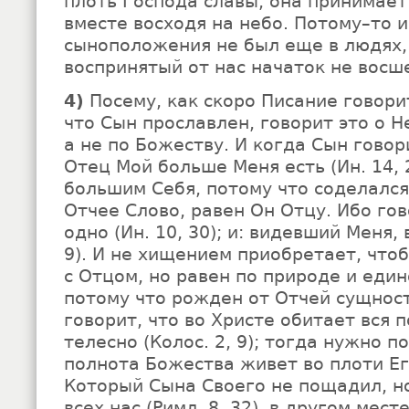
плоть Господа славы; она принимает 
вместе восходя на небо. Потому–то и
сыноположения не был еще в людях,
воспринятый от нас начаток не восш
4)
Посему, как скоро Писание говорит
что Сын прославлен, говорит это о Н
а не по Божеству. И когда Сын гово
Отец Мой больше Меня есть (Ин. 14, 
большим Себя, потому что соделался
Отчее Слово, равен Он Отцу. Ибо гов
одно (Ин. 10, 30); и: видевший Меня, 
9). И не хищением приобретает, что
с Отцом, но равен по природе и еди
потому что рожден от Отчей сущност
говорит, что во Христе обитает вся 
телесно (Колос. 2, 9); тогда нужно п
полнота Божества живет во плоти Его
Который Сына Своего не пощадил, но
всех нас (Римл. 8, 32), в другом мест