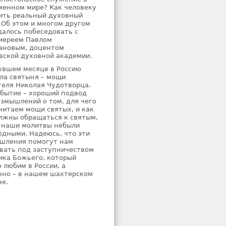
менном мире? Как человеку
ить реальный духовный
 Об этом и многом другом
далось побеседовать с
иереем Павлом
ановым, доцентом
вской духовной академии.
увшем месяце в Россию
ла святыня – мощи
теля Николая Чудотворца.
обытие – хороший подвод
азмышлений о том, для чего
читаем мощи святых, и как
лжны обращаться к святым,
 наши молитвы небыли
одными. Надеюсь, что эти
шления помогут нам
вать под заступничеством
ика Божьего, который
 любим в России, а
нно – в нашем шахтерском
не.