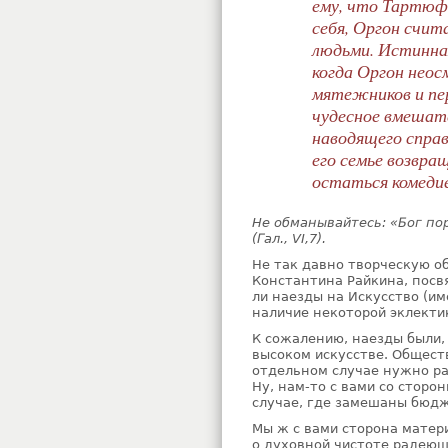
ему, что Тартюф 
себя, Оргон счит
людьми. Истинна
когда Оргон неос
мятежников и пер
чудесное вмешате
наводящего спра
его семье возвра
остаться комедие
Не обманывайтесь: «Бог пор
(Гал., VI,7).
Не так давно творческую 
Константина Райкина, посвя
ли наезды на Искусство (им
наличие некоторой эклектик
К сожалению, наезды были, 
высоком искусстве. Общес
отдельном случае нужно ра
Ну, нам-то с вами со сторо
случае, где замешаны бюдж
Мы ж с вами сторона матер
о духовной чистоте радеющ