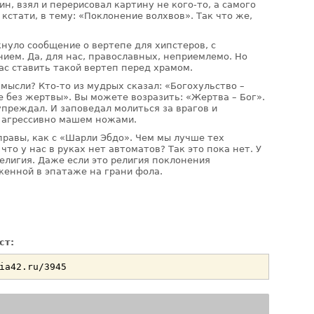
, взял и перерисовал картину не кого-то, а самого
 кстати, в тему: «Поклонение волхвов». Так что же,
нуло сообщение о вертепе для хипстеров, с
ем. Да, для нас, православных, неприемлемо. Но
ас ставить такой вертеп перед храмом.
мысли? Кто-то из мудрых сказал: «Богохульство –
 без жертвы». Вы можете возразить: «Жертва – Бог».
упреждал. И заповедал молиться за врагов и
а агрессивно машем ножами.
правы, как с «Шарли Эбдо». Чем мы лучше тех
что у нас в руках нет автоматов? Так это пока нет. У
религия. Даже если это религия поклонения
женной в эпатаже на грани фола.
ст: