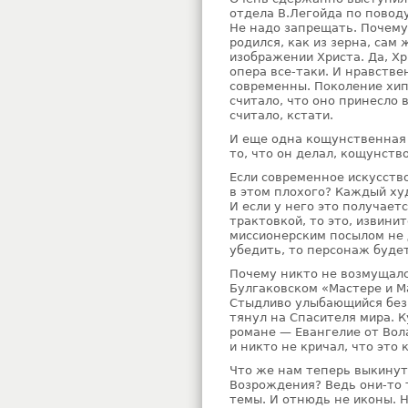
отдела В.Легойда по поводу
Не надо запрещать. Почему?
родился, как из зерна, сам
изображении Христа. Да, Хр
опера все-таки. И нравств
современны. Поколение хип
считало, что оно принесло 
считало, кстати.
И еще одна кощунственная 
то, что он делал, кощунств
Если современное искусство
в этом плохого? Каждый ху
И если у него это получает
трактовкой, то это, извини
миссионерским посылом не 
убедить, то персонаж будет
Почему никто не возмущалс
Булгаковском «Мастере и М
Стыдливо улыбающийся безр
тянул на Спасителя мира. К
романе — Евангелие от Вол
и никто не кричал, что это
Что же нам теперь выкинут
Возрождения? Ведь они-то т
темы. И отнюдь не иконы. 