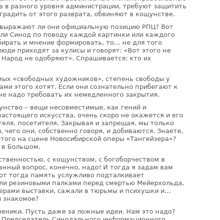
 в разного уровня администрации, требуют защитить
радить от этого разврата, обвиняют в кощунстве.
о выражают ли они официальную позицию РПЦ? Вот
если Синод по поводу каждой картинки или каждого
бирать и мнение формировать, то… не для того
юди приходят за кулисы и говорят: «Вот этого не
 Народ не одобряют». Спрашивается: кто их
мых «свободных художников», степень свободы у
ами этого хотят. Если они сознательно прибегают к
е надо требовать их немедленного закрытия.
унство – вещи несовместимые, как гений и
 настоящего искусства, очень скоро не окажется и его
теля, посетителя. Закрывая и запрещая, мы только
чего они, собственно говоря, и добиваются. Знаете,
того на сцене Новосибирской оперы «Тангейзера»?
 в Большом.
ственностью, с кощунством, с богоборчеством в
анный вопрос, конечно, надо! И тогда я задам вам
вот тогда память услужливо подталкивает
или резиновыми палками перед смертью Мейерхольда,
зерами выставки, сажали в тюрьмы и психушки и…
и знакомое?
еники. Пусть даже за ложные идеи. Нам это надо?
 Председатель Синодального информационного