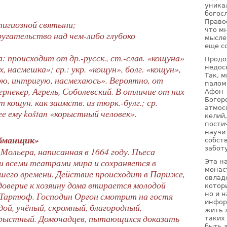
уника
богос
Право
елигиозной святыни;
что м
другательство над чем-либо глубоко
мысле
еще с
: происходит от др.-русск., ст.-слав. «кощуна»
Продо
, насмешка»; ср.: укр. «кощун», болг. «кощун»,
недос
Так, 
ю, интригую, насмехаюсь». Вероятно, от
палом
ернекер, Агрель, Соболевский. В отличие от них
Афон 
Богор
кощун. как заимств. из тюрк.-булг.; ср.
атмос
 ему kоštаn «корыстный человек».
келий
пости
научи
бманщик»
собст
забот
 Мольера, написанная в 1664 году. Пьеса
и всеми театрами мира и сохраняется в
Эта н
монас
шего времени. Действие происходит в Париже,
овлад
 доверие к хозяину дома втирается молодой
котор
и Тартюф. Господин Оргон смотрит на гостя
но и 
инфор
дой, учёный, скромный, благородный,
жить 
рыстный. Домочадцев, пытающихся доказать
таких
быть 