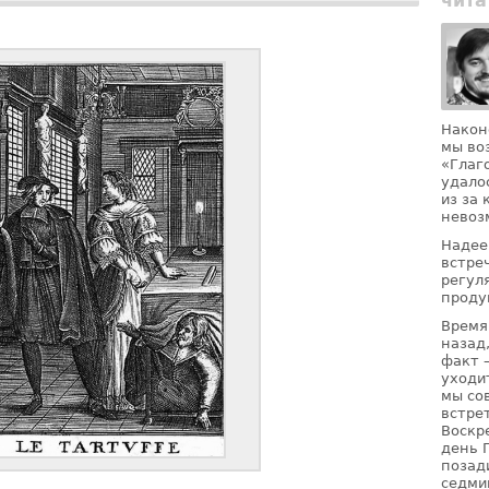
чита
Након
мы во
«Глаг
удало
из за
невоз
Надее
встре
регул
проду
Время
назад
факт 
уходи
мы со
встре
Воскр
день 
позад
седми