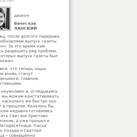
тели!
диакон
Вячеслав
ЛАНСКИЙ
ец, после долгого перерыва
зобновляем выпуск газеты
ол». За это время нам
сь разрешить ряд проблем,
 которых выпуск газеты был
можен.
мся, что теперь наши
чи вновь станут
ярными и, главное,
ктивными.
 неумолимо и, оглядываясь
, мы можем констатировать
– насколько же быстро оно
т в прошлое. Казалось бы,
всем недавно готовились
тить Светлое Христово
есение, а уже прошел и
Пятидесятнице. Пасха
и, позади и Светлая
ца – совершенно