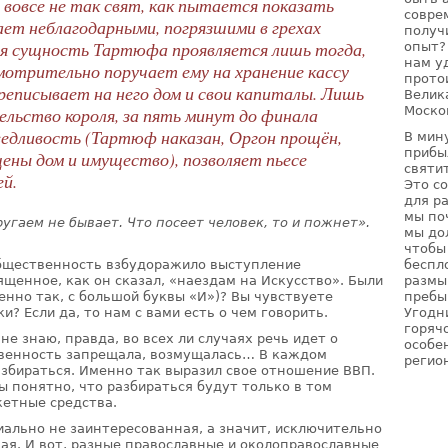
вовсе не так свят, как пытается показать
совре
ает неблагодарными, погрязшими в грехах
получ
я сущность Тартюфа проявляется лишь тогда,
опыт?
нам у
мотрительно поручает ему на хранение кассу
прото
еписывает на него дом и свои капиталы. Лишь
Велик
льство короля, за пять минут до финала
Моско
ведливость (Тартюф наказан, Оргон прощён,
В мин
прибы
щены дом и имущество), позволяет пьесе
святи
й.
Это с
для р
мы по
угаем не бывает. Что посеет человек, то и пожнет».
мы до
чтобы
общественность взбудоражило выступление
беспл
щенное, как он сказал, «наездам на Искусство». Были
размы
енно так, с большой буквы «И»)? Вы чувствуете
пребы
и? Если да, то нам с вами есть о чем говорить.
Угодн
горячо
не знаю, правда, во всех ли случаях речь идет о
особе
твенность запрещала, возмущалась… В каждом
регио
збираться. Именно так выразил свое отношение ВВП.
ны понятно, что разбираться будут только в том
етные средства.
иально не заинтересованная, а значит, исключительно
ая. И вот, разные православные и околоправославные