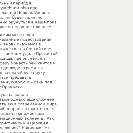
льный период в
лужебном обиходе
славной Церкви. Уверен,
ногим будет приятно
нно окунуться в наше пока
овсем недавнее прошлое.
лжим мы и наши
казанные повествования.
мы вновь окажемся в
ничестве на Святой горе
– в земном уделе Пресвятой
одицы, где окунемся в
феру монастырей, скитов и
, где люди стремятся
чь сложнейшую науку –
ться предавать
венную волю и жизнь под
у Промысла.
аука сложна в
тыре,однако еще сложнее
еть ею в современном мире,
ый непросто лежит во зле,
наполнен множеством
мационных волнений. Как
христианину и Церкви в
 условиях? Каким может
апостольское служение в