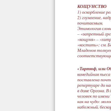
КОЩУНСТВО
1) оскорбление р
2) глумление, на
почитаемым.
Этимология слова
– «запретный грех
«кощуня» – «хитр
«костить»; см. Б
Младенов толкует 
соответствующее
«Тартюф, или О
комедийная пьеса
поставлена почт
репертуаре до на
в доме Оргона. В
человек по имен
как на чудо: моло
набожный, беско