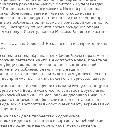
 запрета рок-оперы «Иисус Христос – Суперзвезда».
 Во-первых, это уже классика. Из этой рок-оперы
 жанр. Во-вторых, там нет никакого кощунства в
истос не проповедует – поет, но таков закон жанра,
енные проблемы, поднимаемые произведением, вполне
пи, к которому относится время рождения оперы,
в мир новую Истину, нового Мессию. Вполне искренне
мысль: а сам Христос? Не казалось ли современникам
ом?
 снова и снова обращается к библейским образам, что
дожник пытается найти в них что-то новое, понятное.
ся убедительно, но не совпадает с канонической
те, не его проблема. Значит, мы с нашим
дошли, не донесли… Если художнику удалось кого-то
 восприниматься таким, каким его нарисовал автор.
я, когда по телевизору показывали Иешуа Га-Ноцри в
аргарите»? Ведь никого же не запутает другое имя.
уковский мальчик из московских двориков никак не
ураев, например, вообще считает, что эта часть в
анда. Мы с восторгом высоко оценили эту экранизацию
 кощунство.
ь на свалку все творчество художников
олько и делали, что писали картины на библейские
Недавно один из наших земляков, новокузнецкий