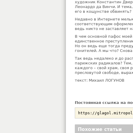
художник Константин Дверин
Леонардо да Винчи. И тема,
его в кощунстве обвинять?
Недавно в Интернете мельк
соответствующим оформлени
ведь никто не заставляет н
В чем основной пафос моей 
единственное преступление
Но он ведь еще тогда пред
гонителей. А мы что? Снов
Так ведь недалеко и до рас
парижских радикалов? Тем, 
каждого – свой храм, своя 
пресловутой свободе, выра
текст: Михаил ЛОГУНОВ
Постоянная ссылка на по
Похожие статьи