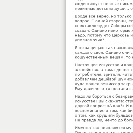
люди пишут гневные письма
невинные детские души… ог
Вроде все верно, но тольк
вопрос. С одной стороны, 
спектакля будет Соборы со
создан. Однако некоторые л
надо, потому что Церковь и
уполномочил?
Я не защищаю так называе
каждого своя. Однако они с
кощунственным вещам, то н
Настоящее искусство и кощ
злодейство, а там, где нет
потребителя, зрителя, чита
добавляем дешёвой шумихи, 
куда пошел режиссер закры
Ему дали чего-то поставить
Надо ли бороться с безнрав
искусстве? Вы скажете: стр
другой вопрос: «А как?» И 
воспоминание о том, как б
о том, как крушили бульдо
Не правда ли, нечто до бол
Именно так появляются муч
Очень сдержанно выступил