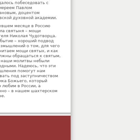
далось побеседовать с
иереем Павлом
ановым, доцентом
вской духовной академии.
увшем месяце в Россию
ла святыня – мощи
теля Николая Чудотворца.
обытие – хороший подвод
азмышлений о том, для чего
читаем мощи святых, и как
лжны обращаться к святым,
 наши молитвы небыли
одными. Надеюсь, что эти
шления помогут нам
вать под заступничеством
ика Божьего, который
 любим в России, а
нно – в нашем шахтерском
не.