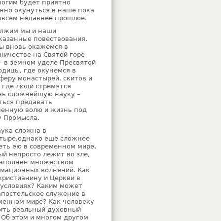
ногим будет приятно
нно окунуться в наше пока
овсем недавнее прошлое.
лжим мы и наши
казанные повествования.
мы вновь окажемся в
ничестве на Святой горе
– в земном уделе Пресвятой
одицы, где окунемся в
феру монастырей, скитов и
, где люди стремятся
чь сложнейшую науку –
ться предавать
венную волю и жизнь под
у Промысла.
аука сложна в
тыре,однако еще сложнее
еть ею в современном мире,
ый непросто лежит во зле,
наполнен множеством
мационных волнений. Как
христианину и Церкви в
 условиях? Каким может
апостольское служение в
менном мире? Как человеку
ить реальный духовный
 Об этом и многом другом