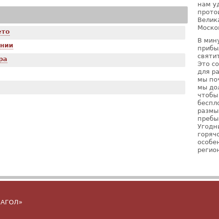
нам у
прото
Велик
Моско
ето
В мин
ании
прибы
святи
ра
Это с
для р
мы по
мы до
чтобы
беспл
размы
пребы
Угодн
горячо
особе
регио
ГЛАГОЛ»