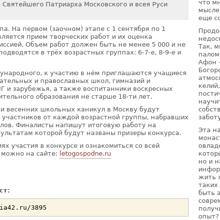
что м
 Святейшего Патриарха Московского и всея Руси
мысле
еще с
па. На первом (заочном) этапе с 1 сентября по 1
Продо
вляется прием творческих работ и их оценка
недос
иссией. Объем работ должен быть не менее 5 000 и не
Так, 
подводятся в трёх возрастных группах: 6-7-е, 8-9-е и
палом
Афон 
Богор
ународного, к участию в нём приглашаются учащиеся
атмос
вательных и православных школ, гимназий и
келий
НГ и зарубежья, а также воспитанники воскресных
пости
тельного образования не старше 18-ти лет.
научи
собст
дни весенних школьных каникул в Москву будут
забот
 участников от каждой возрастной группы, набравших
лов. Финалисты напишут итоговую работу на
Эта н
ультатам которой будут названы призеры конкурса.
монас
овлад
ях участия в конкурсе и ознакомиться со всей
котор
 можно на сайте:
letogospodne.ru
но и 
инфор
жить 
таких
ст:
быть 
совре
получ
опыт?