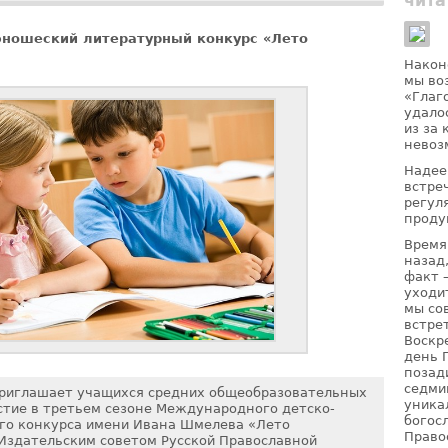
чита
юношеский литературный конкурс «Лето
Након
мы во
«Глаг
удало
из за
невоз
Надее
встре
регул
проду
Время
назад
факт 
уходи
мы со
встре
Воскр
день 
позад
седми
приглашает учащихся средних общеобразовательных
уника
тие в третьем сезоне Международного детско-
богос
го конкурса имени Ивана Шмелева «Лето
Право
Издательским советом Русской Православной