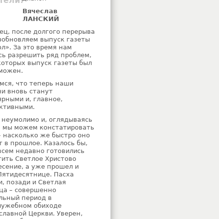
тели!
Вячеслав
ЛАНСКИЙ
ец, после долгого перерыва
зобновляем выпуск газеты
ол». За это время нам
сь разрешить ряд проблем,
 которых выпуск газеты был
можен.
мся, что теперь наши
чи вновь станут
ярными и, главное,
ктивными.
 неумолимо и, оглядываясь
, мы можем констатировать
– насколько же быстро оно
т в прошлое. Казалось бы,
всем недавно готовились
тить Светлое Христово
есение, а уже прошел и
Пятидесятнице. Пасха
и, позади и Светлая
ца – совершенно
льный период в
лужебном обиходе
славной Церкви. Уверен,