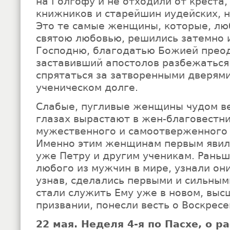
на Голгофу и не отходили от креста,
книжников и старейшин иудейских, н
Это те самые женщины, которые, лю
святою любовью, решились затемно 
Господню, благодатью Божией преод
заставивший апостолов разбежаться 
спрятаться за затворенными дверями
ученическом долге.
Слабые, пугливые женщины чудом в
глазах вырастают в жен-благовестни
мужественного и самоотверженного 
Именно этим женщинам первым явилс
уже Петру и другим ученикам. Раньш
любого из мужчин в мире, узнали они
узнав, сделались первыми и сильны
стали служить Ему уже в новом, вы
призвании, понесли весть о Воскрес
22 мая. Неделя 4-я по Пасхе, о 