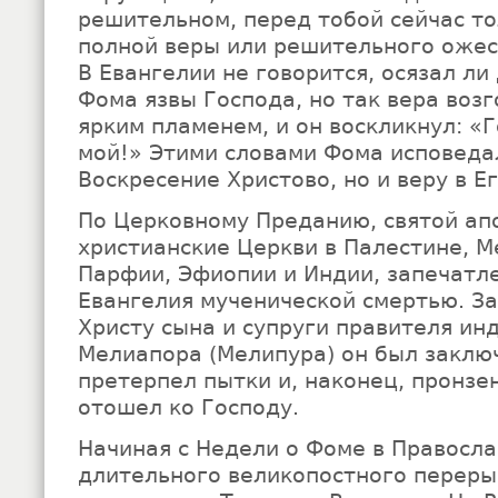
решительном, перед тобой сейчас то
полной веры или решительного ожес
В Евангелии не говорится, осязал ли
Фома язвы Господа, но так вера возг
ярким пламенем, и он воскликнул: «Г
мой!» Этими словами Фома исповедал
Воскресение Христово, но и веру в Е
По Церковному Преданию, святой ап
христианские Церкви в Палестине, М
Парфии, Эфиопии и Индии, запечатл
Евангелия мученической смертью. З
Христу сына и супруги правителя ин
Мелиапора (Мелипура) он был заключ
претерпел пытки и, наконец, пронзе
отошел ко Господу.
Начиная с Недели о Фоме в Правосла
длительного великопостного переры