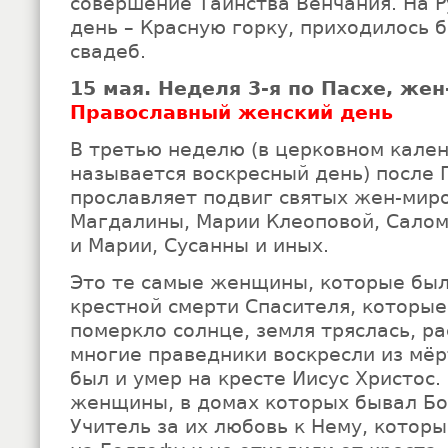
совершение Таинства Венчания. На Р
день – Красную горку, приходилось 
свадеб.
15 мая. Неделя 3-я по Пасхе, же
Православный женский день
В третью неделю (в церковном кале
называется воскресный день) после 
прославляет подвиг святых жен-мир
Магдалины, Марии Клеоповой, Сало
и Марии, Сусанны и иных.
Это те самые женщины, которые бы
крестной смерти Спасителя, которые
померкло солнце, земля тряслась, р
многие праведники воскресли из мёр
был и умер на кресте Иисус Христос.
женщины, в домах которых бывал Б
Учитель за их любовь к Нему, котор