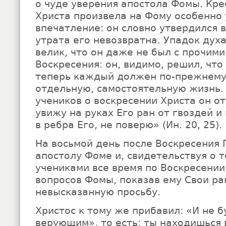
о чуде уверения апостола Фомы. Кре
Христа произвела на Фому особенно
впечатление: он словно утвердился 
утрата его невозвратна. Упадок дух
велик, что он даже не был с прочими
Воскресения: он, видимо, решил, что
теперь каждый должен по-прежнему
отдельную, самостоятельную жизнь.
учеников о воскресении Христа он от
увижу на руках Его ран от гвоздей и
в ребра Его, не поверю» (Ин. 20, 25).
На восьмой день после Воскресения 
апостолу Фоме и, свидетельствуя о т
учениками все время по Воскресении
вопросов Фомы, показав ему Свои ра
невысказанную просьбу.
Христос к тому же прибавил: «И не 
верующим», то есть: ты находишься