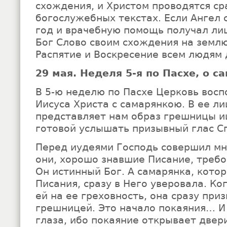
схождения, и Христом проводятся ср
богослужебных текстах. Если Ангел 
год и врачебную помощь получал лиш
Бог Слово своим схождения на землю
Распятие и Воскресение всем людям 
29 мая. Неделя 5-я по Пасхе, о с
В 5-ю неделю по Пасхе Церковь вос
Иисуса Христа с самарянкою. В ее л
представляет нам образ грешницы и
готовой услышать призывный глас С
Перед иудеями Господь совершил мн
они, хорошо знавшие Писание, требо
Он истинный Бог. А самарянка, котор
Писания, сразу в Него уверовала. Ко
ей на ее греховность, она сразу при
грешницей. Это начало покаяния… И
глаза, ибо покаяние открывает двер