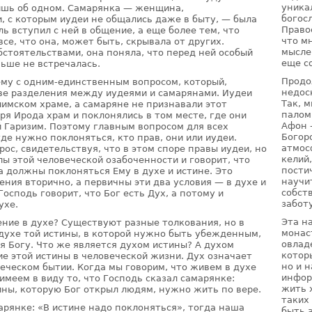
уника
ишь об одном. Самарянка — женщина,
богос
 с которым иудеи не общались даже в быту, — была
Право
ь вступил с ней в общение, а еще более тем, что
что м
все, что она, может быть, скрывала от других.
мысле
стоятельствами, она поняла, что перед ней особый
еще с
ньше не встречалась.
Продо
му с одним-единственным вопросом, который,
недос
ове разделения между иудеями и самарянами. Иудеи
Так, 
лимском храме, а самаряне не признавали этот
палом
я Ирода храм и поклонялись в том месте, где они
Афон 
й Гаризим. Поэтому главным вопросом для всех
Богор
где нужно поклоняться, кто прав, они или иудеи.
атмос
рос, свидетельствуя, что в этом споре правы иудеи, но
келий
ы этой человеческой озабоченности и говорит, что
пости
 должны поклоняться Ему в духе и истине. Это
научи
ения вторично, а первичны эти два условия — в духе и
собст
Господь говорит, что Бог есть Дух, а потому и
забот
ухе.
Эта н
ение в духе? Существуют разные толкования, но в
монас
 духе той истины, в которой нужно быть убежденным,
овлад
я Богу. Что же является духом истины? А духом
котор
ие этой истины в человеческой жизни. Дух означает
но и 
еческом бытии. Когда мы говорим, что живем в духе
инфор
имеем в виду то, что Господь сказал самарянке:
жить 
ины, которую Бог открыл людям, нужно жить по вере.
таких
арянке: «В истине надо поклоняться», тогда наша
быть 