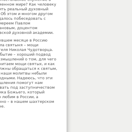
менном мире? Как человеку
ить реальный духовный
 Об этом и многом другом
далось побеседовать с
иереем Павлом
ановым, доцентом
вской духовной академии.
увшем месяце в Россию
ла святыня – мощи
теля Николая Чудотворца.
обытие – хороший подвод
азмышлений о том, для чего
читаем мощи святых, и как
лжны обращаться к святым,
 наши молитвы небыли
одными. Надеюсь, что эти
шления помогут нам
вать под заступничеством
ика Божьего, который
 любим в России, а
нно – в нашем шахтерском
не.