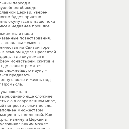
льный период в
лужебном обиходе
славной Церкви. Уверен,
ногим будет приятно
нно окунуться в наше пока
овсем недавнее прошлое.
лжим мы и наши
казанные повествования.
мы вновь окажемся в
ничестве на Святой горе
– в земном уделе Пресвятой
одицы, где окунемся в
феру монастырей, скитов и
, где люди стремятся
чь сложнейшую науку –
ться предавать
венную волю и жизнь под
у Промысла.
аука сложна в
тыре,однако еще сложнее
еть ею в современном мире,
ый непросто лежит во зле,
наполнен множеством
мационных волнений. Как
христианину и Церкви в
 условиях? Каким может
апостольское служение в