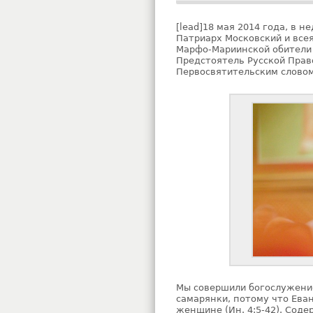
[lead]18 мая 2014 года, в 
Патриарх Московский и все
Марфо-Мариинской обители 
Предстоятель Русской Прав
Первосвятительским словом.
Мы совершили богослужение
самарянки, потому что Еван
женщине (Ин. 4:5-42). Соде