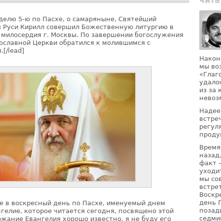
чита
неделю 5-ю по Пасхе, о самаряныне, Святейший
я Руси Кирилл совершил Божественную литургию в
милосердия г. Москвы. По завершении богослужения
ославной Церкви обратился к молившимся с
[/lead]
Након
мы во
«Глаг
удало
из за
невоз
Надее
встре
регул
проду
Время
назад
факт 
уходи
мы со
встре
Воскр
день 
 в воскресный день по Пасхе, именуемый днем
позад
гелие, которое читается сегодня, посвящено этой
седми
ржание Евангелия хорошо известно, я не буду его