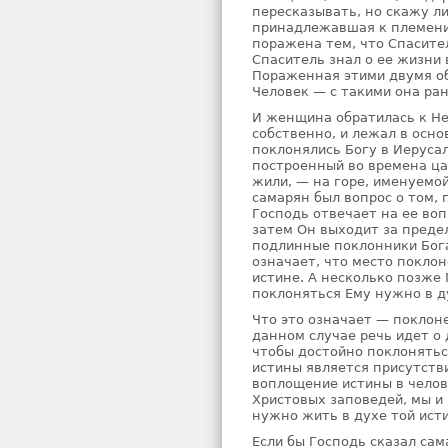
пересказывать, но скажу л
принадлежавшая к племени,
поражена тем, что Спасител
Спаситель знал о ее жизни 
Пораженная этими двумя об
Человек — с такими она ра
И женщина обратилась к Не
собственно, и лежал в осн
поклонялись Богу в Иеруса
построенный во времена цар
жили, — на горе, именуемо
самарян был вопрос о том, 
Господь отвечает на ее воп
затем Он выходит за предел
подлинные поклонники Бога
означает, что место поклон
истине. А несколько позже 
поклоняться Ему нужно в д
Что это означает — поклон
данном случае речь идет о
чтобы достойно поклонятьс
истины является присутств
воплощение истины в челов
Христовых заповедей, мы и 
нужно жить в духе той ист
Если бы Господь сказал сам