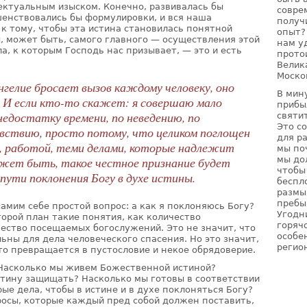
ектуальным изыском. Конечно, развивалась бы
совре
шенствовались бы формулировки, и вся наша
получ
к тому, чтобы эта истина становилась понятной
опыт?
ы, может быть, самого главного — осуществления этой
нам у
а, к которым Господь нас призывает, — это и есть
прото
Велик
Моско
гелие бросает вызов каждому человеку, оно
В мин
 И если кто-то скажет: я совершаю мало
прибы
недостатку времени, по неведению, по
святи
Это с
вствию, просто потому, что целиком поглощен
для р
 работой, теми делами, которые надлежит
мы по
мы до
ожет быть, такое честное признание будет
чтобы
пути поклонения Богу в духе истины.
беспл
размы
пребы
амим себе простой вопрос: а как я поклоняюсь Богу?
Угодн
торой план такие понятия, как количество
горячо
ество посещаемых богослужений. Это не значит, что
особе
ьны для дела человеческого спасения. Но это значит,
регио
это превращается в пустословие и некое обрядоверие.
 Насколько мы живем Божественной истиной?
стину защищать? Насколько мы готовы в соответствии
рые дела, чтобы в истине и в духе поклоняться Богу?
росы, которые каждый пред собой должен поставить,