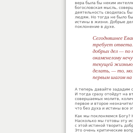
вера была бы неким интелл
богословская мысль, совер
деятельность сводилась бы 
людям. Но тогда не было б
истины в жизни. Добрые дел
поклонение в духе.
Сегодняшнее Еван
требует ответа.
добрых дел — по 
окаменелому нечу
текущей жизнью,
делать, — то, м
первым шагом на 
А теперь давайте зададим с
И тогда сразу отойдут на в
совершаемых молитв, колич
первое и второе незначител
что без духа и истины все 
Как мы поклоняемся Богу?
Насколько мы готовы эту и
с этой истиной творить доб
Это очень критические воп