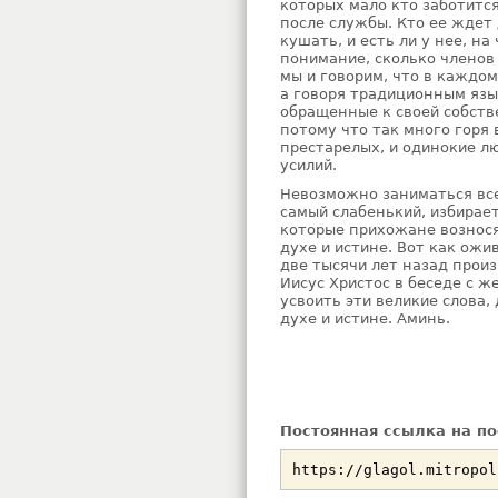
которых мало кто заботится
после службы. Кто ее ждет 
кушать, и есть ли у нее, н
понимание, сколько члено
мы и говорим, что в каждо
а говоря традиционным язы
обращенные к своей собств
потому что так много горя 
престарелых, и одинокие лю
усилий.
Невозможно заниматься вс
самый слабенький, избирае
которые прихожане вознося
духе и истине. Вот как ожи
две тысячи лет назад прои
Иисус Христос в беседе с 
усвоить эти великие слова,
духе и истине. Аминь.
Постоянная ссылка на по