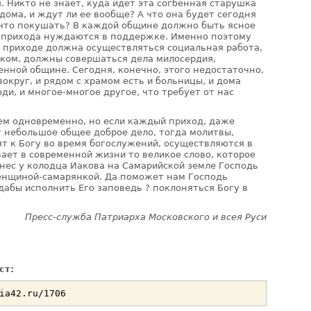
. Никто не знает, куда идет эта согбенная старушка
дома, и ждут ли ее вообще? А что она будет сегодня
а что покушать? В каждой общине должно быть ясное
в прихода нуждаются в поддержке. Именно поэтому
м приходе должна осуществляться социальная работа,
ком, должны совершаться дела милосердия,
енной общине. Сегодня, конечно, этого недостаточно,
вокруг, и рядом с храмом есть и больницы, и дома
ди, и многое-многое другое, что требует от нас
ем одновременно, но если каждый приход, даже
т небольшое общее доброе дело, тогда молитвы,
т к Богу во время богослужений, осуществляются в
вает в современной жизни то великое слово, которое
знес у колодца Иакова на Самарийской земле Господь
женщиной-самарянкой. Да поможет нам Господь
 дабы исполнить Его заповедь ? поклоняться Богу в
Пресс-служба Патриарха Московского и всея Руси
ст: