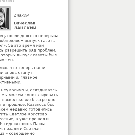
тели!
диакон
Вячеслав
ЛАНСКИЙ
ец, после долгого перерыва
зобновляем выпуск газеты
ол». За это время нам
сь разрешить ряд проблем,
 которых выпуск газеты был
можен.
мся, что теперь наши
чи вновь станут
ярными и, главное,
ктивными.
 неумолимо и, оглядываясь
, мы можем констатировать
– насколько же быстро оно
т в прошлое. Казалось бы,
всем недавно готовились
тить Светлое Христово
есение, а уже прошел и
Пятидесятнице. Пасха
и, позади и Светлая
ца – совершенно