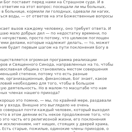
и Бог поставит перед нами на Страшном суде. И в
ы ответим на этот вопрос: посещали ли мы больных,
в больнице, кормили ли голодных, одевали ли нагих,
ся воды, — от ответов на эти Божественные вопросы
сает вызов каждому человеку, оно требует ответа. И
ершаю мало добрых дел — по недостатку времени, по
 нечувствию, просто потому, что целиком поглощен
теми делами, которые надлежит делать, — то, может
ание будет первым шагом на пути поклонения Богу в
уществляется огромная программа реализации
ров и Священного Синода, направленных на то, чтобы
авославная община становились местом совершения
 меньшей степени, потому что есть разные
е, организационные, финансовые, Бог знает, какое
ловий необходимо для того, чтобы в большом
ую деятельность. Но в малом-то масштабе что нам
ных членах нашего прихода?
 хорошо это помню, — мы, по крайней мере, раздавали
 у входа. Внешне это выглядело не очень
то совершал почти каждый человек, который выходил
 что в этом деянии есть некое продолжение того, что
о это часть его религиозной жизни, его поклонения
м исключением, нет нищих, стоящих у дверей храма,
. Есть старые, пожилые, одинокие члены приходов, о