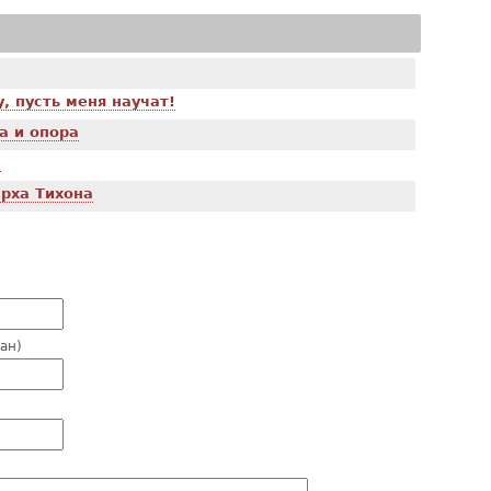
, пусть меня научат!
а и опора
м
арха Тихона
зан)