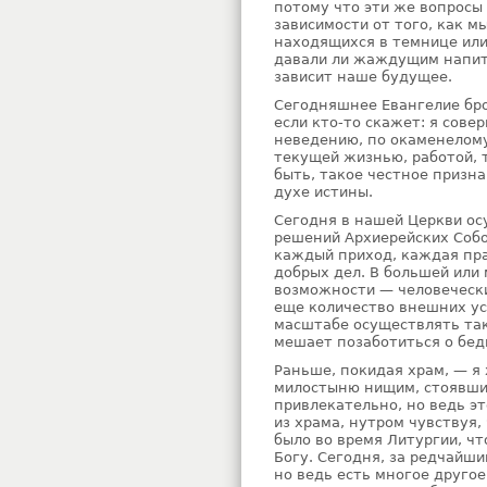
потому что эти же вопросы 
зависимости от того, как м
находящихся в темнице или 
давали ли жаждущим напить
зависит наше будущее.
Сегодняшнее Евангелие бро
если кто-то скажет: я сов
неведению, по окаменелому
текущей жизнью, работой, 
быть, такое честное призн
духе истины.
Сегодня в нашей Церкви ос
решений Архиерейских Собо
каждый приход, каждая пр
добрых дел. В большей или
возможности — человечески
еще количество внешних ус
масштабе осуществлять так
мешает позаботиться о бед
Раньше, покидая храм, — я
милостыню нищим, стоявшим
привлекательно, но ведь э
из храма, нутром чувствуя,
было во время Литургии, чт
Богу. Сегодня, за редчайши
но ведь есть многое другое