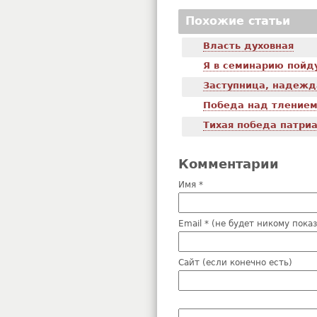
Похожие статьи
Власть духовная
Я в семинарию пойду
Заступница, надежд
Победа над тление
Тихая победа патри
Комментарии
Имя *
Email * (не будет никому пока
Сайт (если конечно есть)