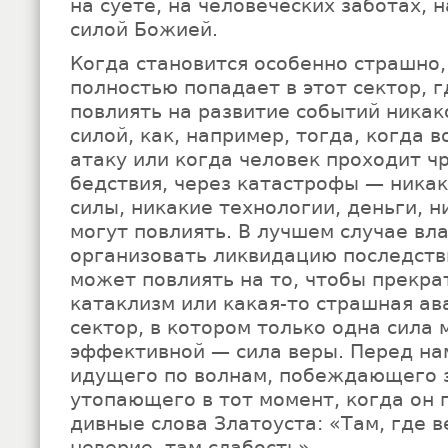
на суете, на человеческих заботах, 
силой Божией.
Когда становится особенно страшно,
полностью попадает в этот сектор, 
повлиять на развитие событий никак
силой, как, например, тогда, когда 
атаку или когда человек проходит ч
бедствия, через катастрофы — ника
силы, никакие технологии, деньги, н
могут повлиять. В лучшем случае вл
организовать ликвидацию последстви
может повлиять на то, чтобы прекр
катаклизм или какая-то страшная ава
сектор, в котором только одна сила
эффективной — сила веры. Перед на
идущего по волнам, побеждающего з
утопающего в тот момент, когда он 
дивные слова Златоуста: «Там, где ве
неверие, там слабость».