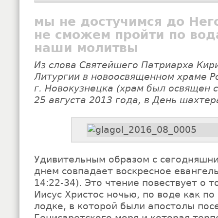
мы не достучимся до Нег
не сможем пройти по вод
наши молитвы
Из слова Святейшего Патриарха Кир
Литургии в новоосвященном храме Р
г. Новокузнецка (храм был освящен
25 августа 2013 года, в День шахтер
Удивительным образом с сегодняшн
днем совпадает воскресное евангель
14:22-34). Это чтение повествует о т
Иисус Христос ночью, по воде как по
лодке, в которой были апостолы пос
Генисаретского моря и которая терп