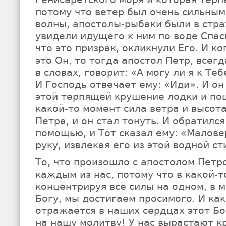
потому что ветер был очень сильным
волны, апостолы-рыбаки были в стра
увидели идущего к ним по воде Спас
что это призрак, окликнули Его. И ко
это Он, то тогда апостол Петр, всег
в словах, говорит: «А могу ли я к Те
И Господь отвечает ему: «Иди». И он
этой терпящей крушение лодки и пош
какой-то момент сила ветра и высот
Петра, и он стал тонуть. И обратилс
помощью, и Тот сказал ему: «Малове
руку, извлекая его из этой водной ст
То, что произошло с апостолом Петр
каждым из нас, потому что в какой-
концентрируя все силы на одном, в 
Богу, мы достигаем просимого. И ка
отражается в наших сердцах этот Б
на нашу молитву! У нас вырастают к