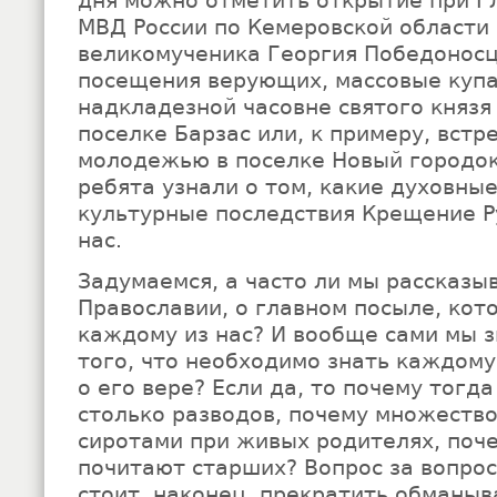
дня можно отметить открытие при Г
МВД России по Кемеровской области 
великомученика Георгия Победоносц
посещения верующих, массовые купа
надкладезной часовне святого князя
поселке Барзас или, к примеру, встр
молодежью в поселке Новый городок
ребята узнали о том, какие духовные
культурные последствия Крещение Р
нас.
Задумаемся, а часто ли мы рассказы
Православии, о главном посыле, кот
каждому из нас? И вообще сами мы з
того, что необходимо знать каждому
о его вере? Если да, то почему тогд
столько разводов, почему множество
сиротами при живых родителях, поч
почитают старших? Вопрос за вопро
стоит, наконец, прекратить обманыв