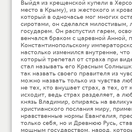
Выйдя из крещенской купели в Херсо
место в Крыму), из жестокого и кров
который в одночасье мог многих ост
сиротами, он сделался милостивым,
государем. Он распустил гарем, осв
венчался браком с царевной Анной,
Константинопольскому императорско
настолько изменился внутренне, что
который трепетал от страха при вид
стал называть его Красным Солнышк
так назвать своего правителя из чувс
можно назвать только из чувства лю
не тех, кто внушает страх, а тех, от
исходит, ведь страх разделяет, а лю
князь Владимир, опираясь на велику
христианского послания миру, приме
нравственные нормы Евангелия, пре
только себя, но и Древнюю Русь, ст
мощным государством, народ, котор