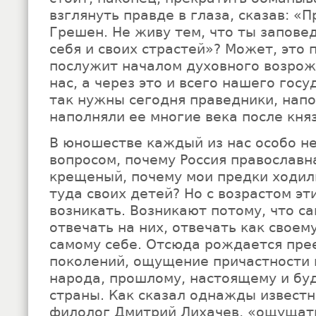
взглянуть правде в глаза, сказав: «П
Грешен. Не живу тем, что ты запове
себя и своих страстей»? Может, это 
послужит началом духовного возрож
нас, а через это и всего нашего гос
так нужны сегодня праведники, напо
наполняли ее многие века после кня
В юношестве каждый из нас особо не
вопросом, почему Россия православн
крещеный, почему мои предки ходил
туда своих детей? Но с возрастом э
возникать. Возникают потому, что с
отвечать на них, отвечать как своему
самому себе. Отсюда рождается пре
поколений, ощущение причастности 
народа, прошлому, настоящему и б
страны. Как сказал однажды извест
филолог Дмитрий Лихачев, «ощущат