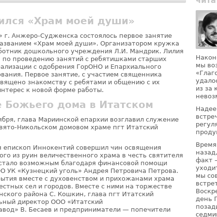
чита
вился «Храм моей души»
» г. Анжеро-Судженска состоялось первое занятие
названием «Храм моей души». Организатором кружка
ботник дошкольного учреждения Л.И. Мандрик. Лилия
Након
 по проведению занятий с ребятишками старших
мы во
реализации с одобрения ГорОНО и Епархиального
«Глаг
ования. Первое занятие, с участием священника
удало
священо знакомству с ребятами и общению с их
из за
нтерес к новой форме работы.
невоз
 Божьего дома в Итатском
Надее
встре
ября, глава Мариинской епархии возглавил служение
регул
вято-Никольском домовом храме пгт Итатский
проду
Время
я епископ Иннокентий совершил чин освящения
назад
ого из руин величественного храма в честь святителя
факт 
о стало возможным благодаря финансовой помощи
уходи
О УК «Кузнецкий уголь» Андрея Петровича Петрова.
мы со
ытия вместе с духовенством и прихожанами храма
встре
естных сел и городов. Вместе с ними на торжестве
Воскр
нского района С. Кошкин, глава пгт Итатский
день 
льный директор ООО «Итатский
позад
вод» В. Бесаев и предприниматели — попечители
седми