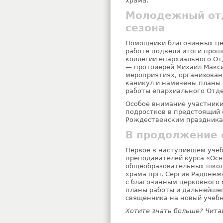
храма.
Молодежный отд
сезона
Помощники благочинных це
работе подвели итоги прош
коллегии епархиального От
— протоиерей Михаил Макси
мероприятиях, организован
каникул и намечены планы 
работы епархиального Отде
Особое внимание участники
подростков в предстоящий 
Рождественским праздника
В продолжение 
Первое в наступившем уче
преподавателей курса «Осн
общеобразовательных школ
храма прп. Сергия Радонежс
с благочинным церковного
планы работы и дальнейшег
священника на новый учебн
Хотите знать больше? Читайт