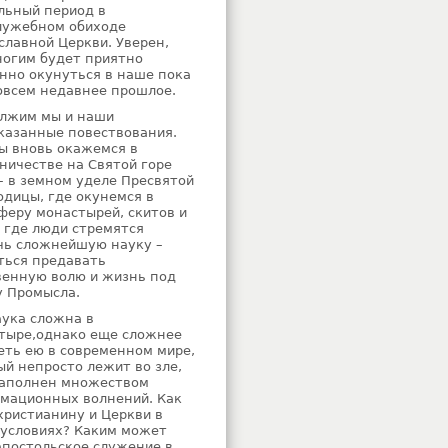
льный период в
лужебном обиходе
славной Церкви. Уверен,
ногим будет приятно
нно окунуться в наше пока
овсем недавнее прошлое.
лжим мы и наши
казанные повествования.
мы вновь окажемся в
ничестве на Святой горе
– в земном уделе Пресвятой
одицы, где окунемся в
феру монастырей, скитов и
, где люди стремятся
чь сложнейшую науку –
ться предавать
венную волю и жизнь под
у Промысла.
аука сложна в
тыре,однако еще сложнее
еть ею в современном мире,
ый непросто лежит во зле,
наполнен множеством
мационных волнений. Как
христианину и Церкви в
 условиях? Каким может
апостольское служение в