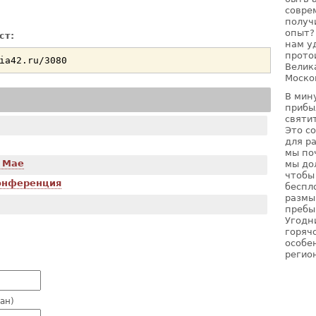
совре
получ
опыт?
ст:
нам у
прото
Велик
Моско
В мин
прибы
святи
Это с
для р
мы по
в Мае
мы до
чтобы
онференция
беспл
размы
пребы
Угодн
горячо
особе
регио
зан)