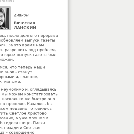
тели!
диакон
Вячеслав
ЛАНСКИЙ
ец, после долгого перерыва
зобновляем выпуск газеты
ол». За это время нам
сь разрешить ряд проблем,
 которых выпуск газеты был
можен.
мся, что теперь наши
чи вновь станут
ярными и, главное,
ктивными.
 неумолимо и, оглядываясь
, мы можем констатировать
– насколько же быстро оно
т в прошлое. Казалось бы,
всем недавно готовились
тить Светлое Христово
есение, а уже прошел и
Пятидесятнице. Пасха
и, позади и Светлая
ца – совершенно