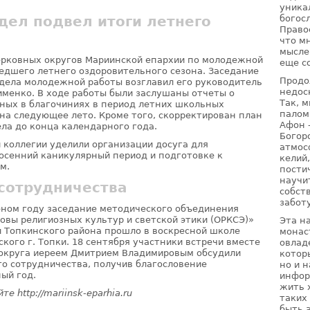
уника
богос
ел подвел итоги летнего
Право
что м
мысле
рковных округов Мариинской епархии по молодежной
еще с
едшего летнего оздоровительного сезона. Заседание
Продо
дела молодежной работы возглавил его руководитель
недос
менко. В ходе работы были заслушаны отчеты о
Так, 
ных в благочиниях в период летних школьных
палом
на следующее лето. Кроме того, скорректирован план
Афон 
ла до конца календарного года.
Богор
 коллегии уделили организации досуга для
атмос
осенний каникулярный период и подготовке к
келий
м.
пости
научи
сотрудничества
собст
забот
бном году заседание методического объединения
овы религиозных культур и светской этики (ОРКСЭ)»
Эта н
 Топкинского района прошло в воскресной школе
монас
кого г. Топки. 18 сентября участники встречи вместе
овлад
 округа иереем Дмитрием Владимировым обсудили
котор
о сотрудничества, получив благословение
но и 
ый год.
инфор
жить 
е http://mariinsk-eparhia.ru
таких
быть 