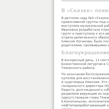
В «Сказке» поя
В детском саду №4 «Сказка
православной группы под 
выступила музыкальный ра
Ивановна разработала план
групп и приступила к его 
отдела религиозного образ
Алексия Логинова, было по
родителями, проявившими и
Благоукрашение
В воскресный день, 13 сент
Божественной литургии в С
Тяжинского района.
По окончании богослужени
куполов для восстановленн
и чудотворца Николая. Эт
генерального директора ОО
Радость долгожданного соб
разделили верующие из окр
присутствовали глава Тяжи
Е.Конопелькин, исполните
нефтеперерабатывающий за