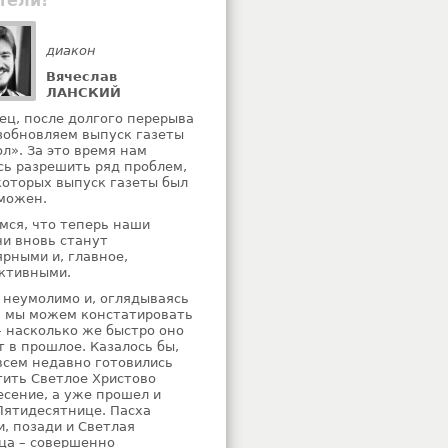
тели!
диакон
Вячеслав
ЛАНСКИЙ
ец, после долгого перерыва
зобновляем выпуск газеты
ол». За это время нам
сь разрешить ряд проблем,
 которых выпуск газеты был
можен.
мся, что теперь наши
чи вновь станут
ярными и, главное,
ктивными.
 неумолимо и, оглядываясь
, мы можем констатировать
– насколько же быстро оно
т в прошлое. Казалось бы,
всем недавно готовились
тить Светлое Христово
есение, а уже прошел и
Пятидесятнице. Пасха
и, позади и Светлая
ца – совершенно