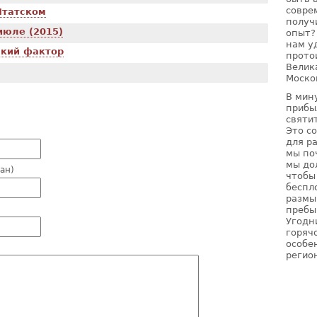
совре
Итатском
получ
июле (2015)
опыт?
нам у
ский фактор
прото
Велик
Моско
В мин
прибы
святи
Это с
для р
мы по
мы до
зан)
чтобы
беспл
размы
пребы
Угодн
горячо
особе
регио