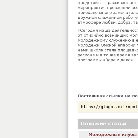
предстоит, — рассказывает
мероприятия превзошли все
приехало много замечатель
дружной слаженной работе
атмосфере любви, добра, т
«Сегодня наша деятельност
от стихийно возникших мо
молодежному служению в е
молодежи Омской епархии 
нами школа стала площадк
регионе и в то же время я
программы «Вера и дело».
Постоянная ссылка на по
Похожие статьи
Молодежные клубы 