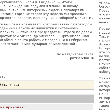
 организатор школы К. Гниденко. — Итоги
уника
 наши ожидания, задумки и планы. На школу
богос
ных, активных, интересных людей. Благодаря им и
Право
 команды организаторов эту неделю мы провели в
что м
ворчества, радости, единодушия и соборной молитвы».
мысле
еще с
ь вышла на новый этап, который связан с переходом
лодежных церковных инициатив к системному
Продо
пархиях, — отмечает председатель Отдела по делам
недос
протоиерей Александр Алексеев. — Организованная
Так, 
ой обмена опыта работы с молодежью в Сибирском
палом
вляется частью международной молодежной
Афон 
Богор
атмос
по материалам сайта:
келий
patriarchia.ru
пости
научи
собст
забот
ст:
Эта н
монас
овлад
котор
но и 
инфор
жить 
таких
на приходах:
быть 