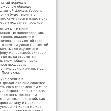
льный период в
лужебном обиходе
славной Церкви. Уверен,
ногим будет приятно
нно окунуться в наше пока
овсем недавнее прошлое.
лжим мы и наши
казанные повествования.
мы вновь окажемся в
ничестве на Святой горе
– в земном уделе Пресвятой
одицы, где окунемся в
феру монастырей, скитов и
, где люди стремятся
чь сложнейшую науку –
ться предавать
венную волю и жизнь под
у Промысла.
аука сложна в
тыре,однако еще сложнее
еть ею в современном мире,
ый непросто лежит во зле,
наполнен множеством
мационных волнений. Как
христианину и Церкви в
 условиях? Каким может
апостольское служение в