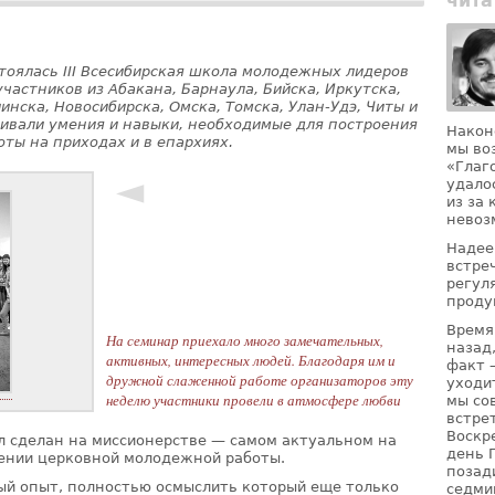
чита
стоялась III Всесибирская школа молодежных лидеров
участников из Абакана, Барнаула, Бийска, Иркутска,
нска, Новосибирска, Омска, Томска, Улан-Удэ, Читы и
аивали умения и навыки, необходимые для построения
Након
ты на приходах и в епархиях.
мы во
«Глаг
◄
удало
из за
невоз
Надее
встре
регул
проду
Время
На семинар приехало много замечательных,
назад
активных, интересных людей. Благодаря им и
факт 
дружной слаженной работе организаторов эту
уходи
неделю участники провели в атмосфере любви
мы со
встре
Воскр
 сделан на миссионерстве — самом актуальном на
день 
ении церковной молодежной работы.
позад
ый опыт, полностью осмыслить который еще только
седми