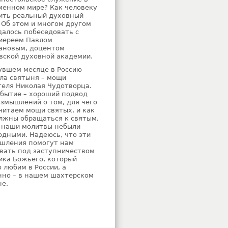
менном мире? Как человеку
ить реальный духовный
 Об этом и многом другом
далось побеседовать с
иереем Павлом
ановым, доцентом
вской духовной академии.
увшем месяце в Россию
ла святыня – мощи
теля Николая Чудотворца.
обытие – хороший подвод
азмышлений о том, для чего
читаем мощи святых, и как
лжны обращаться к святым,
 наши молитвы небыли
одными. Надеюсь, что эти
шления помогут нам
вать под заступничеством
ика Божьего, который
 любим в России, а
нно – в нашем шахтерском
не.