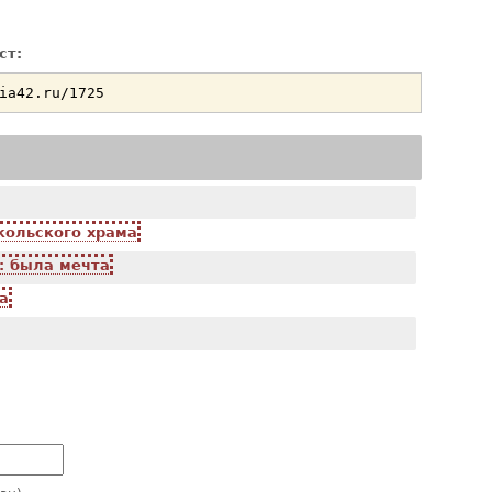
ст:
кольского храма
: была мечта
а