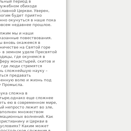
льный период в
лужебном обиходе
славной Церкви. Уверен,
ногим будет приятно
нно окунуться в наше пока
овсем недавнее прошлое.
лжим мы и наши
казанные повествования.
мы вновь окажемся в
ничестве на Святой горе
– в земном уделе Пресвятой
одицы, где окунемся в
феру монастырей, скитов и
, где люди стремятся
чь сложнейшую науку –
ться предавать
венную волю и жизнь под
у Промысла.
аука сложна в
тыре,однако еще сложнее
еть ею в современном мире,
ый непросто лежит во зле,
наполнен множеством
мационных волнений. Как
христианину и Церкви в
 условиях? Каким может
апостольское служение в