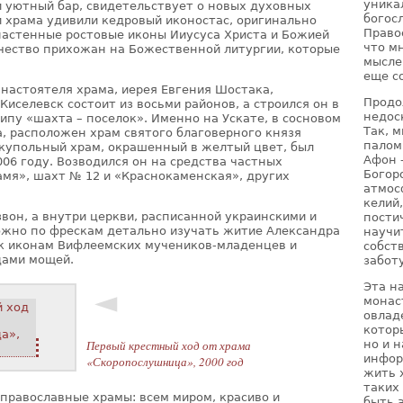
уника
и уютный бар, свидетельствует о новых духовных
богос
и храма удивили кедровый иконостас, оригинально
Право
астенные ростовые иконы Ииусуса Христа и Божией
что м
чество прихожан на Божественной литургии, которые
мысле
еще с
 настоятеля храма, иерея Евгения Шостака,
Продо
Киселевск состоит из восьми районов, а строился он в
недос
ипу «шахта – поселок». Именно на Ускате, в сосновом
Так, 
а, расположен храм святого благоверного князя
палом
купольный храм, окрашенный в желтый цвет, был
Афон 
06 году. Возводился он на средства частных
Богор
мя», шахт № 12 и «Краснокаменская», других
атмос
келий
вон, а внутри церкви, расписанной украинскими и
пости
ожно по фрескам детально изучать житие Александра
научи
 к иконам Вифлеемских мучеников-младенцев и
собст
цами мощей.
забот
Эта н
◄
монас
овлад
котор
Первый крестный ход от храма
но и 
инфор
«Скоропослушница», 2000 год
жить 
таких
 православные храмы: всем миром, красиво и
быть 