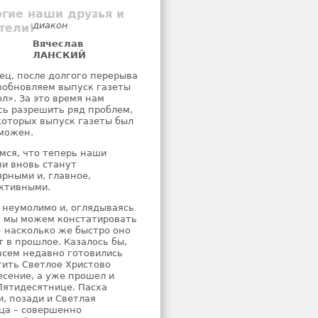
гие наши друзья и
диакон
тели!
Вячеслав
ЛАНСКИЙ
ец, после долгого перерыва
зобновляем выпуск газеты
ол». За это время нам
сь разрешить ряд проблем,
 которых выпуск газеты был
можен.
мся, что теперь наши
чи вновь станут
ярными и, главное,
ктивными.
 неумолимо и, оглядываясь
, мы можем констатировать
– насколько же быстро оно
т в прошлое. Казалось бы,
всем недавно готовились
тить Светлое Христово
есение, а уже прошел и
Пятидесятнице. Пасха
и, позади и Светлая
ца – совершенно