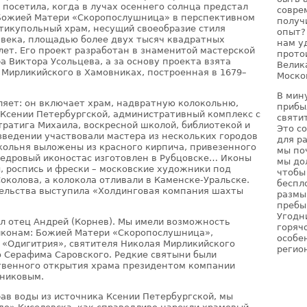
 посетила, когда в лучах осеннего солнца предстал
совре
Божией Матери «Скоропослушница» в перспективном
получ
тикупольный храм, несущий своеобразие стиля
опыт?
I века, площадью более двух тысяч квадратных
нам у
лет. Его проект разработан в знаменитой мастерской
прото
 Виктора Усольцева, а за основу проекта взята
Велик
 Мирликийского в Хамовниках, построенная в 1679–
Моско
В мин
яет: он включает храм, надвратную колокольню,
прибы
Ксении Петербургской, административный комплекс с
святи
ратига Михаила, воскресной школой, библиотекой и
Это с
зведении участвовали мастера из нескольких городов
для р
окольня выложены из красного кирпича, привезенного
мы по
кедровый иконостас изготовлен в Рубцовске… Иконы
мы до
, роспись и фрески – московские художники под
чтобы
околова, а колокола отливали в Каменске-Уральске.
беспл
ельства выступила «Холдинговая компания шахты
размы
пребы
Угодн
ал отец Андрей (Корнев). Мы имели возможность
горячо
иконам: Божией Матери «Скоропослушница»,
особе
«Одигитрия», святителя Николая Мирликийского
регио
 Серафима Саровского. Редкие святыни были
твенного открытия храма президентом компании
чниковым.
рав воды из источника Ксении Петербургской, мы