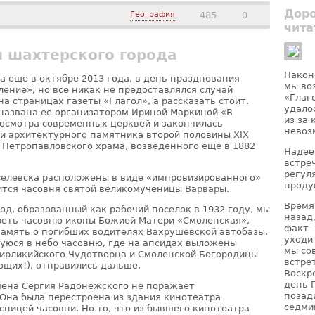
Доро
География
485
0
чита
и шахтерского города
Након
а еще в октябре 2013 года, в день празднования
мы во
ение», но все никак не предоставлялся случай
«Глаг
на страницах газеты «Глагол», а рассказать стоит.
удало
названа ее организатором Ириной Маркиной «В
из за
с осмотра современных церквей и закончилась
невоз
и архитектурного памятника второй половины XIX
– Петропавловского храма, возведенного еще в 1882
Надее
встре
регул
селевска расположены в виде «импровизированного»
проду
дится часовня святой великомученицы Варвары.
Время
од, образованный как рабочий поселок в 1932 году, мы
назад
реть часовню иконы Божией Матери «Смоленская»,
факт 
память о погибших водителях Вахрушевской автобазы.
уходи
юся в небо часовню, где на апсидах выложены
мы со
ирликийского Чудотворца и Смоленской Богородицы
встре
щих!), отправились дальше.
Воскр
день 
мена Сергия Радонежского не поражает
позад
Она была перестроена из здания кинотеатра
седми
сницей часовни. Но то, что из бывшего кинотеатра