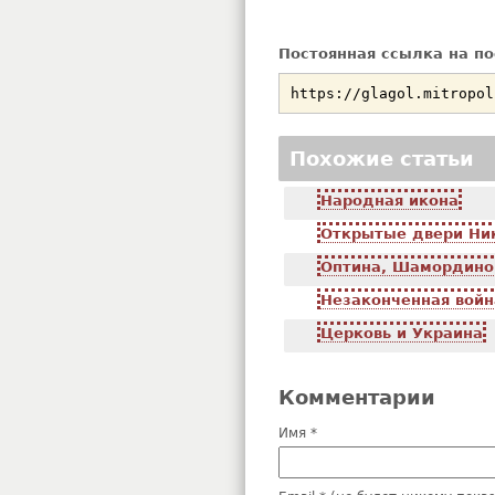
Постоянная ссылка на по
Похожие статьи
Народная икона
Открытые двери Ни
Оптина, Шамордино
Незаконченная войн
Церковь и Украина
Комментарии
Имя *