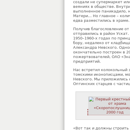
создали не супермаркет ил
веяниях в обществе. Внутр
выполненное паникадило, н
Матери… Но главное – коли
едва разместились в храме.
Получив благословление от
отправились в район Ускат. 
1950–1960-х годах по принц
бору, недалеко от кладбищ
Александра Невского. Одно
окончательно построен в 20
пожертвователей, ОАО «Зна
предприятий.
Нас встретил колокольный з
томскими иконописцами, м
Невского. Мы приложились
Оптинских старцев с части
«Вот так и должны строить