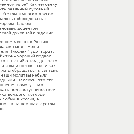
менном мире? Как человеку
ить реальный духовный
 Об этом и многом другом
далось побеседовать с
иереем Павлом
ановым, доцентом
вской духовной академии.
увшем месяце в Россию
ла святыня – мощи
теля Николая Чудотворца.
обытие – хороший подвод
азмышлений о том, для чего
читаем мощи святых, и как
лжны обращаться к святым,
 наши молитвы небыли
одными. Надеюсь, что эти
шления помогут нам
вать под заступничеством
ика Божьего, который
 любим в России, а
нно – в нашем шахтерском
не.