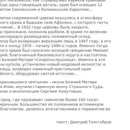
о» Киселевска, как справедливо нарекли храмовый
Еще одна говорящая деталь: храм был освящен 12
олитом Смоленским и Коломенским Кириллом…
олепия современной церкви окунулись в атмосферу
ого храма в бывшем селе Афонино, с которого «есть
очиние… В 1932 году церковь была закрыта,
и прихожане, колокола разбили. В храме по велению
поочередно размещались кожевенный склад,
иход был возвращен верующим лишь в 1947 году, а его
и к концу 1970 – началу 1990-х годов. Именно тогда
кого храма был назначен молодой священник Михаил
ерей, благочинный Киселевского округа и настоятель
ы Божией Матери «Скоропослушница». Именно в эти
ны купола, установлен новый кедровый иконостас и
аницы, возведен каменный крестильный храм
йского, оборудован святой источник…
охранившимся святыням – иконе Божией Матери
я Илии, изучили старинную икону Страшного Суда,
ком и иконописцем Сергеем Хомутовым.
город, где проживает немногим более 100 тысяч
умрачным. Большинство из паломников вспоминали
 благолепие, делилось впечатлениями о пережитом во
текст: Дмитрий Толстобров