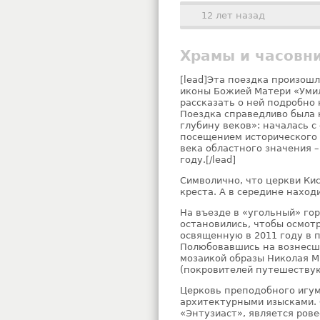
12 лет назад
Храмы и часовн
[lead]Эта поездка произошл
иконы Божией Матери «Умил
рассказать о ней подробно 
Поездка справедливо была 
глубину веков»: началась 
посещением исторического 
века областного значения 
году.[/lead]
Символично, что церкви Ки
креста. А в середине нахо
На въезде в «угольный» гор
остановились, чтобы осмот
освященную в 2011 году в 
Полюбовавшись на вознесшу
мозаикой образы Николая М
(покровителей путешествую
Церковь преподобного игу
архитектурными изысками. 
«Энтузиаст», является рове