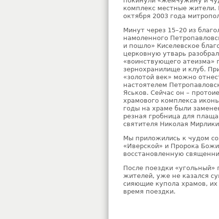
покинули «жемчужину и чуд
комплекс местные жители. 
октября 2003 года митроп
Минут через 15–20 из благ
намоленного Петропавловск
и пошло» Киселевское благ
церковную утварь разобрал
«воинствующего атеизма» 
зернохранилище и клуб. Пр
«золотой век» можно отнест
настоятелем Петропавловс
Яськов. Сейчас он – протои
храмового комплекса икон
годы на храме были замене
резная гробница для плащ
святителя Николая Мирлики
Мы приложились к чудом с
«Иверской» и Пророка Божи
восстановленную священни
После поездки «угольный» 
жителей, уже не казался с
сияющие купола храмов, их
время поездки.