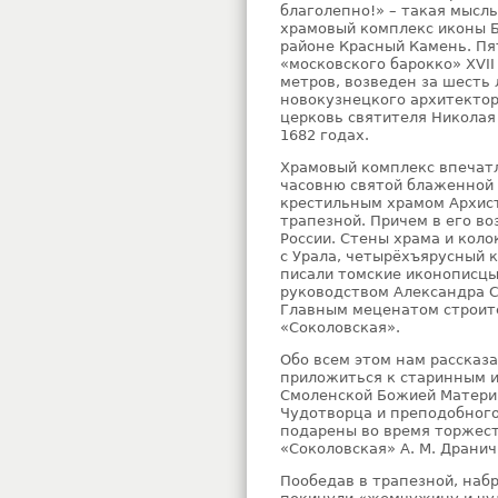
благолепно!» – такая мысль
храмовый комплекс иконы 
районе Красный Камень. Пя
«московского барокко» XVI
метров, возведен за шесть 
новокузнецкого архитектора
церковь святителя Николая
1682 годах.
Храмовый комплекс впечатл
часовню святой блаженной 
крестильным храмом Архист
трапезной. Причем в его во
России. Стены храма и кол
с Урала, четырёхъярусный 
писали томские иконописцы
руководством Александра С
Главным меценатом строит
«Соколовская».
Обо всем этом нам рассказ
приложиться к старинным 
Смоленской Божией Матери 
Чудотворца и преподобного
подарены во время торжес
«Соколовская» А. М. Драни
Пообедав в трапезной, наб