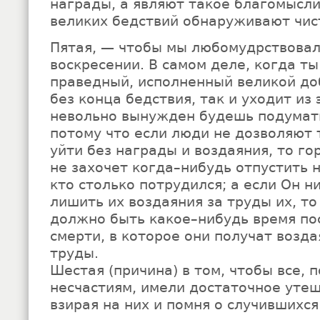
награды, а являют такое благомысли
великих бедствий обнаруживают чис
Пятая, — чтобы мы любомудрствовал
воскресении. В самом деле, когда т
праведный, исполненный великой до
без конца бедствия, так и уходит из 
невольно вынужден будешь подумат
потому что если люди не дозволяют 
уйти без награды и воздаяния, то г
не захочет когда–нибудь отпустить 
кто столько потрудился; а если Он н
лишить их воздаяния за труды их, т
должно быть какое–нибудь время по
смерти, в которое они получат возд
труды.
Шестая (причина) в том, чтобы все,
несчастиям, имели достаточное утеш
взирая на них и помня о случившихся