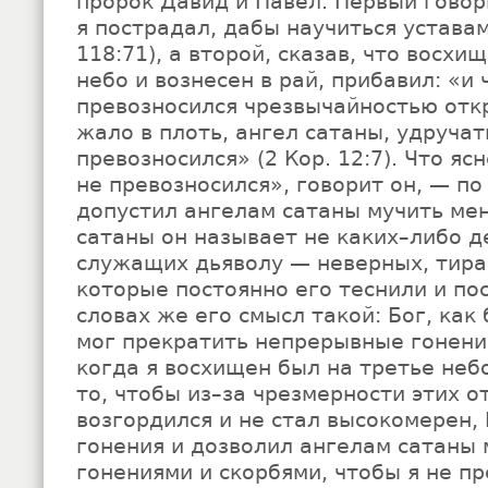
пророк Давид и Павел. Первый говори
я пострадал, дабы научиться уставам
118:71), а второй, сказав, что восхи
небо и вознесен в рай, прибавил: «и 
превозносился чрезвычайностью отк
жало в плоть, ангел сатаны, удручат
превозносился» (2 Кор. 12:7). Что яс
не превозносился», говорит он, — по
допустил ангелам сатаны мучить ме
сатаны он называет не каких–либо д
служащих дьяволу — неверных, тира
которые постоянно его теснили и пос
словах же его смысл такой: Бог, как 
мог прекратить непрерывные гонения
когда я восхищен был на третье небо
то, чтобы из–за чрезмерности этих о
возгордился и не стал высокомерен, 
гонения и дозволил ангелам сатаны 
гонениями и скорбями, чтобы я не пр